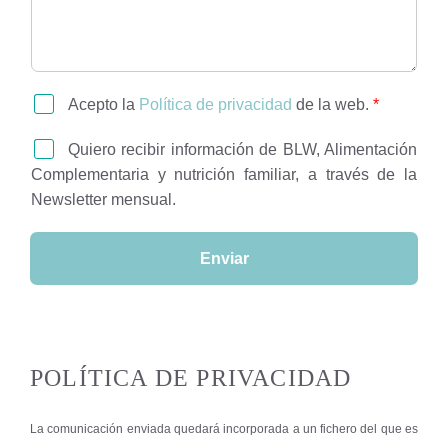
A
Acepto la
Política de privacidad
de la web.
*
c
u
N
Quiero recibir información de BLW, Alimentación
e
e
Complementaria y nutrición familiar, a través de la
r
w
Newsletter mensual.
d
s
o
l
R
e
Enviar
G
t
P
t
D
e
*
r
POLÍTICA DE PRIVACIDAD
La comunicación enviada quedará incorporada a un fichero del que es