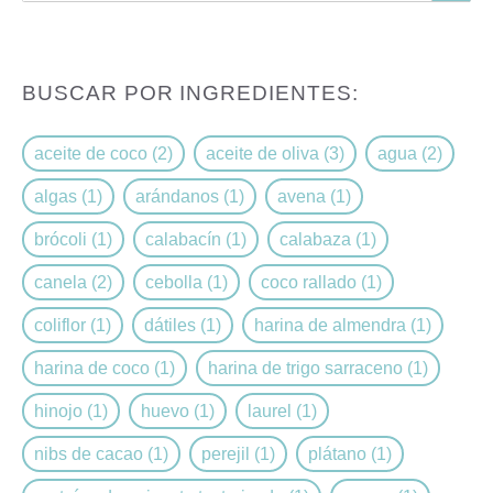
BUSCAR POR INGREDIENTES:
aceite de coco
(2)
aceite de oliva
(3)
agua
(2)
algas
(1)
arándanos
(1)
avena
(1)
brócoli
(1)
calabacín
(1)
calabaza
(1)
canela
(2)
cebolla
(1)
coco rallado
(1)
coliflor
(1)
dátiles
(1)
harina de almendra
(1)
harina de coco
(1)
harina de trigo sarraceno
(1)
hinojo
(1)
huevo
(1)
laurel
(1)
nibs de cacao
(1)
perejil
(1)
plátano
(1)