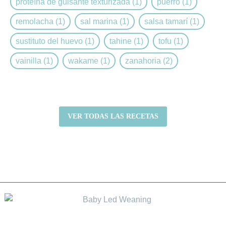
proteína de guisante texturizada
(1)
puerro
(1)
remolacha
(1)
sal marina
(1)
salsa tamarí
(1)
sustituto del huevo
(1)
tahine
(1)
tofu
(1)
vainilla
(1)
wakame
(1)
zanahoria
(2)
VER TODAS LAS RECETAS